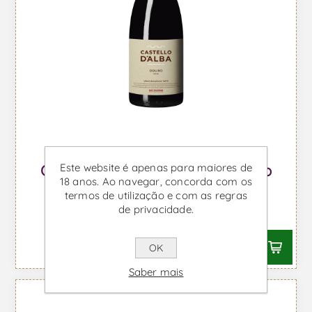
Este website é apenas para maiores de
Castello d'Alba Biológico - Vinho
18 anos. Ao navegar, concorda com os
Tinto
termos de utilização e com as regras
de privacidade.
Desde €10,86 IVA incl.
OK
Saber mais