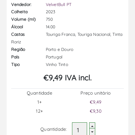
Vendedor:
VelvetBull PT
2023
Colheita
750
Volume (ml)
14.00
Álcool
Touriga Franca, Touriga Nacional, Tinta
Castas
Roriz
Porto e Douro
Região
Portugal
País
Vinho Tinto
Tipo
€9,49 IVA incl.
Quantidade
Preço unitário
1+
€9,49
12+
€9,30
Quantidade: