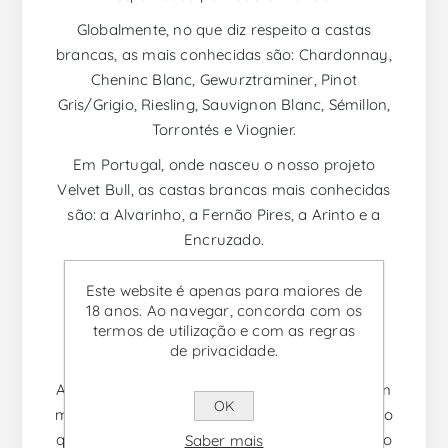
Globalmente, no que diz respeito a castas
brancas, as mais conhecidas são: Chardonnay,
Cheninc Blanc, Gewurztraminer, Pinot
Gris/Grigio, Riesling, Sauvignon Blanc, Sémillon,
Torrontés e Viognier.
Em Portugal, onde nasceu o nosso projeto
Velvet Bull, as castas brancas mais conhecidas
são: a Alvarinho, a Fernão Pires, a Arinto e a
Encruzado.
Este website é apenas para maiores de
Temperatura ideal para
18 anos. Ao navegar, concorda com os
beber o Vinho Branco
termos de utilização e com as regras
de privacidade.
A temperatura para beber um vinho é também
OK
muito importante, uma vez que se estiver muito
quente ou muito frio pode mudar por completo
Saber mais