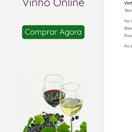
Vin
Têm
No 
lib
fina
As 