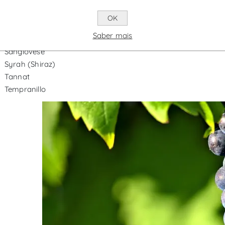
Carménère
Malbec
OK
Merlot
Saber mais
Pinot Noir
Sangiovese
Syrah (Shiraz)
Tannat
Tempranillo