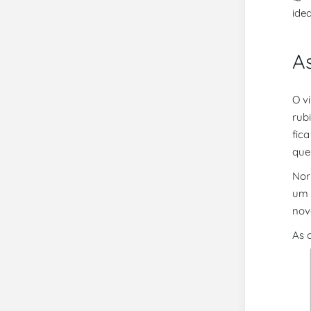
ide
A
O v
rub
fic
que
Nor
um 
nov
As 