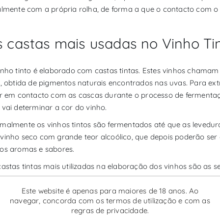
almente com a própria rolha, de forma a que o contacto com o 
s castas mais usadas no Vinho Ti
inho tinto é elaborado com castas tintas. Estes vinhos chamam 
i, obtida de pigmentos naturais encontrados nas uvas. Para ex
ar em contacto com as cascas durante o processo de fermenta
 vai determinar a cor do vinho.
malmente os vinhos tintos são fermentados até que as levedu
vinho seco com grande teor alcoólico, que depois poderão s
os aromas e sabores.
castas tintas mais utilizadas na elaboração dos vinhos são as s
Grenache
Este website é apenas para maiores de 18 anos. Ao
Touriga Nacional
navegar, concorda com os termos de utilização e com as
Cabernet Sauvignon
regras de privacidade.