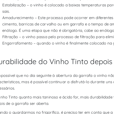
Estabilização – o vinho é colocado a baixas temperaturas par
sais.
Amadurecimento – Este processo pode ocorrer em diferentes ti
cimento, barricas de carvalho ou em garrafa e o tempo de 
enólogo. É uma etapa que não é obrigatória, cabe ao enólogo 
Filtração – o vinho passa pelo processo de filtração para elim
Engarrafamento – quando o vinho é finalmente colocado na 
urabilidade do Vinho Tinto depois
mpossível que no dia seguinte à abertura da garrafa o vinho n
acterísticas, mas é possível continuar a disfrutá-lo durante un
essários.
inho Tinto quanto mais taninoso e ácido for, mais durabilidad
ois de a garrafa ser aberta.
ndo o guardarmos no frigorífico, é preciso ter em conta que 