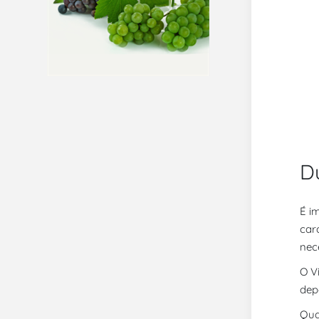
D
É i
car
nec
O V
dep
Qua