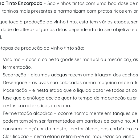
ho Tinto Encorpado
– São vinhos tintos com uma boa dose de m
 taninos mais presentes e harmonizam com pratos ricos em pr
que toca à produção do vinho tinto, esta tem várias etapas, se
erdade de alterar algumas delas dependendo do seu objetivo e 
l.
etapas de produção do vinho tinto são:
Vindima – após a colheita (pode ser manual ou mecânica), as u
fermentação.
Separação - algumas adegas fazem uma triagem dos cachos
Desengace – as uvas são colocadas numa máquina onde a fun
Maceração – é nesta etapa que o líquido absorve todos os c
fase que o enólogo decide quanto tempo de maceração quer de
certas características do vinho.
Fermentação alcoólica – ocorre normalmente em tanques de 
podem também ser fermentados em barricas de carvalho. A 
consumir o açúcar do mosto, libertar álcool, gás carbónico e c
Clarificação – nesta etapa retiram-se as impurezas do vinho.