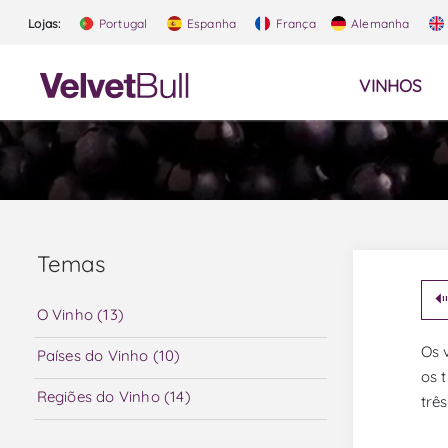
Lojas:
Portugal
Espanha
França
Alemanha
VINHOS
Temas
O Vinho (13)
Os 
Países do Vinho (10)
os 
Regiões do Vinho (14)
trê