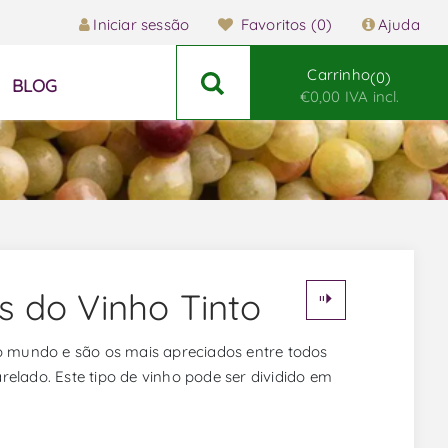
Iniciar sessão
Favoritos
(0)
Ajuda
Carrinho
0
BLOG
€0,00 IVA incl.
as do Vinho Tinto
 o mundo e são os mais apreciados entre todos
arelado. Este tipo de vinho pode ser dividido em