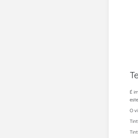
T
É i
est
O v
Tin
Tin