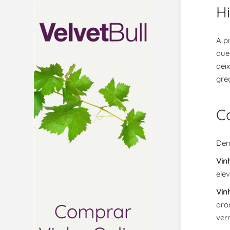
Hi
A p
que
dei
gre
Ca
Den
Vin
ele
Vin
aro
ver