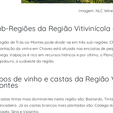
Imagem: NLC Wine
ub-Regiões da Região Vitivinícola
egião de Trás-os-Montes pode dividir-se em três sub-regiões: C
lantação da vinha em Chaves está situada nas encostas de pequ
ega. Valpaços é rico em recursos hídricos e por último, o Plana
adouro, a sudoeste da região.
pos de vinho e castas da Região V
ontes
castas tintas mais dominantes nesta região são: Bastardo, Tinta
rincadeira. Já as castas brancas mais plantadas são: Códega do 
gato, Síria e Viosinho.