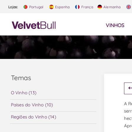
Lojas:
Portugal
Espanha
França
Alemanha
VINHOS
Temas
O Vinho (13)
A R
Países do Vinho (10)
ser
Regiões do Vinho (14)
hec
Apr