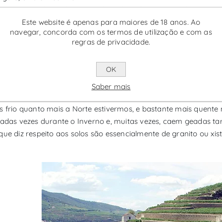
a região produz vinhos tintos frutados e levemente adstringent
Este website é apenas para maiores de 18 anos. Ao
vidade e aroma floral.
navegar, concorda com os termos de utilização e com as
regras de privacidade.
rroir da Região Vitivinícola de T
OK
egião de Trás-os-Montes tem habitualmente verões quentes e sec
Saber mais
to, nas terras mais altas a vinha encontra temperaturas mais fr
s frio quanto mais a Norte estivermos, e bastante mais quente
iadas vezes durante o Inverno e, muitas vezes, caem geadas ta
que diz respeito aos solos são essencialmente de granito ou xist