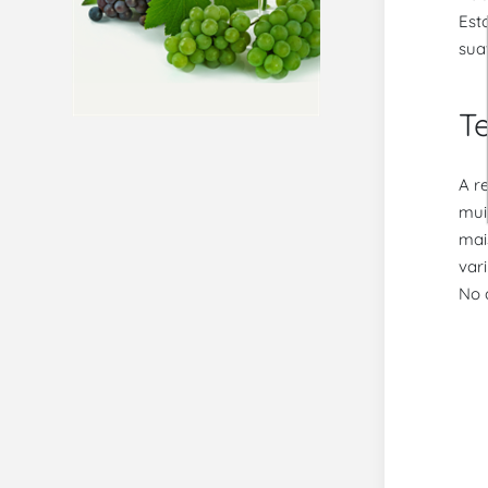
Est
sua
Te
A r
mui
mai
var
No 