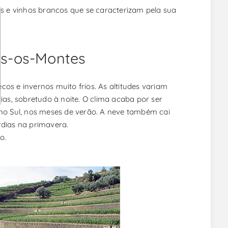
es e vinhos brancos que se caracterizam pela sua
rás-os-Montes
os e invernos muito frios. As altitudes variam
ias, sobretudo à noite. O clima acaba por ser
 no Sul, nos meses de verão. A neve também cai
rdias na primavera.
o.