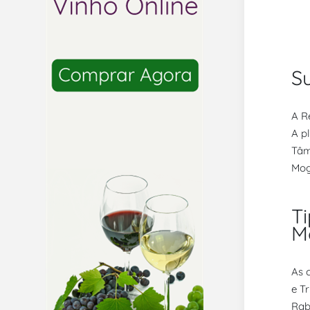
S
A R
A p
Tâm
Mog
Ti
M
As 
e T
Rabi