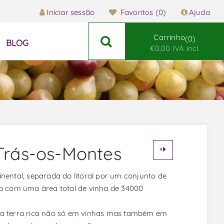
Iniciar sessão
Favoritos
(0)
Ajuda
Carrinho
0
BLOG
€0,00 IVA incl.
 Trás-os-Montes
nental, separada do litoral por um conjunto de
ta com uma área total de vinha de 34000
uma terra rica não só em vinhas mas também em