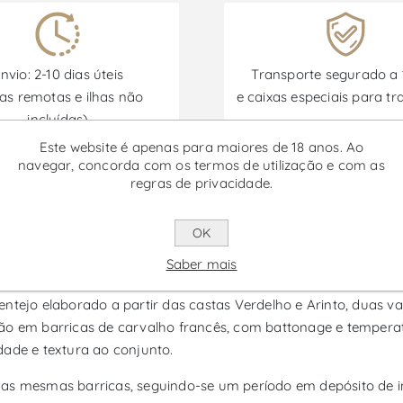
nvio: 2-10 dias úteis
Transporte segurado a
as remotas e ilhas não
e caixas especiais para tr
incluídas)
Este website é apenas para maiores de 18 anos. Ao
navegar, concorda com os termos de utilização e com as
regras de privacidade.
Promoções disponíveis de 30/06/2026 a 30/09/2026
OK
eserva - Vinho Branco
Saber mais
ntejo elaborado a partir das castas Verdelho e Arinto, duas v
ção em barricas de carvalho francês, com battonage e temper
dade e textura ao conjunto.
as mesmas barricas, seguindo-se um período em depósito de in