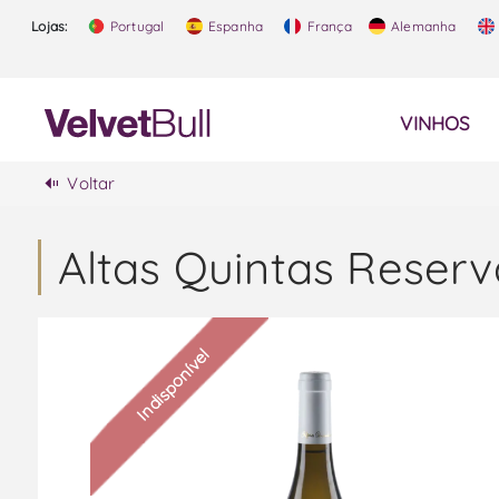
Lojas:
Portugal
Espanha
França
Alemanha
VINHOS
Voltar
Altas Quintas Reserv
Indisponível