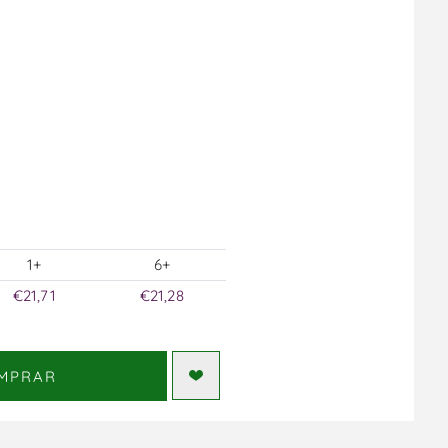
1+
6+
€21,71
€21,28
MPRAR