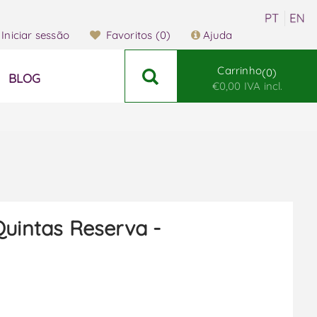
Iniciar sessão
Favoritos
(0)
Ajuda
Carrinho
0
BLOG
€0,00 IVA incl.
Quintas Reserva -