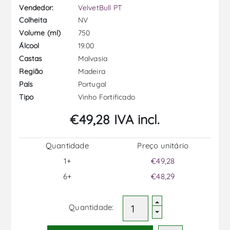
Vendedor:
VelvetBull PT
NV
Colheita
750
Volume (ml)
19.00
Álcool
Malvasia
Castas
Madeira
Região
Portugal
País
Vinho Fortificado
Tipo
€49,28 IVA incl.
Quantidade
Preço unitário
1+
€49,28
6+
€48,29
Quantidade: