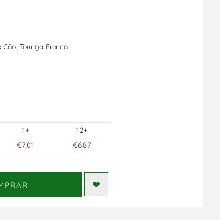
to Cão, Touriga Franca
1+
12+
€7,01
€6,87
MPRAR