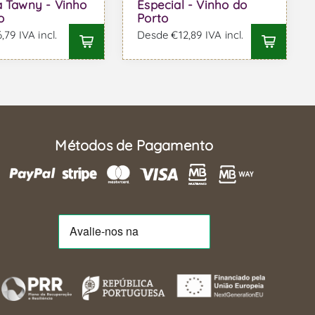
a Tawny - Vinho
Especial - Vinho do
o
Porto
79 IVA incl.
Desde €12,89 IVA incl.
Métodos de Pagamento