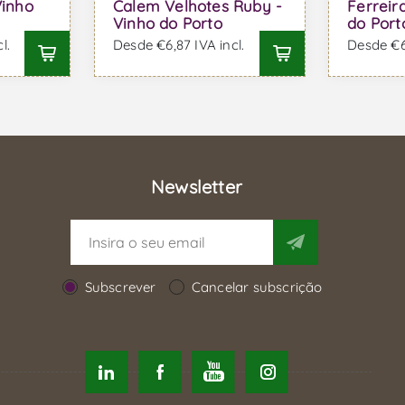
Vinho
Calem Velhotes Ruby -
Ferreir
Vinho do Porto
do Port
l.
Desde €6,87 IVA incl.
Desde €6,
Newsletter
Subscrever
Cancelar subscrição