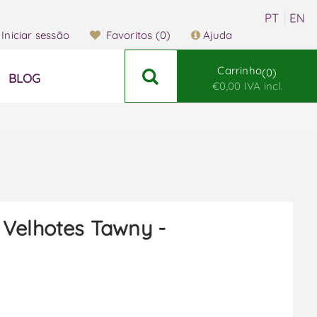
Iniciar sessão
Favoritos
(0)
Ajuda
Carrinho
0
BLOG
€0,00 IVA incl.
Velhotes Tawny -