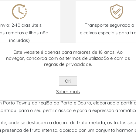
nvio: 2-10 dias úteis
Transporte segurado a
as remotas e ilhas não
e caixas especiais para tr
incluídas)
Este website é apenas para maiores de 18 anos. Ao
navegar, concorda com os termos de utilização e com as
regras de privacidade.
Promoções disponíveis de 30/06/2026 a 30/09/2026
OK
Tawny - Vinho do Porto
Saber mais
Porto Tawny da região do Porto e Douro, elaborado a partir da
ontribui para o seu perfil clássico e para a expressão aromát
e, onde se destacam a doçura da fruta melada, os frutos seco
presença de fruta intensa, apoiada por um conjunto harmonios