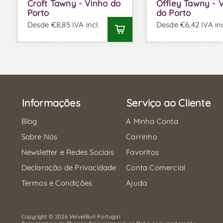
Croft Tawny - Vinho do
Offley Tawny - 
Porto
do Porto
Desde €8,85 IVA incl.
Desde €6,42 IVA inc
Informações
Serviço ao Cliente
Blog
A Minha Conta
Sobre Nós
Carrinho
Newsletter e Redes Sociais
Favoritos
Declaração de Privacidade
Conta Comercial
Termos e Condições
Ajuda
Copyright © 2026 VelvetBull Portugal