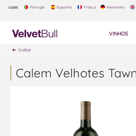
Lojas:
Portugal
Espanha
França
Alemanha
VINHOS
Voltar
Calem Velhotes Tawn