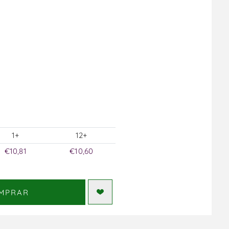
1+
12+
€10,81
€10,60
MPRAR