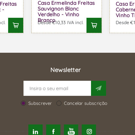
Casa Ermelinda Freitas
Freitas
Casa Er
Sauvignon Blanc
 -
Caberne
Verdelho - Vinho
Vinho T
Branco
cl.
Desde €10,33 IVA incl.
Desde €10
Newsletter
Subscrever
Cancelar subscrição