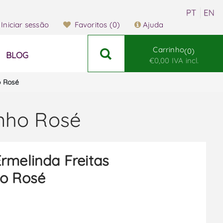
Iniciar sessão
Favoritos
(0)
Ajuda
Carrinho
0
BLOG
€0,00 IVA incl.
o Rosé
inho Rosé
rmelinda Freitas
ho Rosé