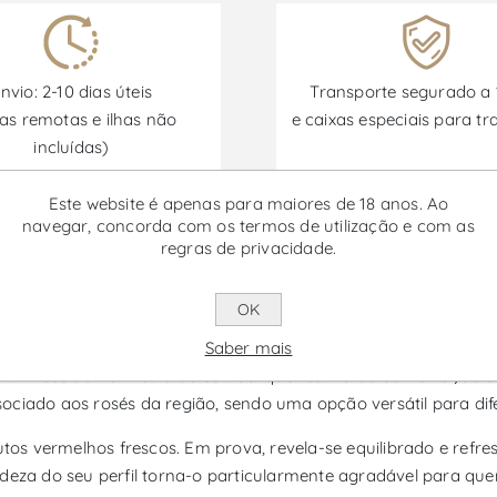
nvio: 2-10 dias úteis
Transporte segurado a
as remotas e ilhas não
e caixas especiais para tr
incluídas)
Este website é apenas para maiores de 18 anos. Ao
navegar, concorda com os termos de utilização e com as
Promoções disponíveis de 30/06/2026 a 30/09/2026
regras de privacidade.
OK
reitas Pinot Noir Merlot - Vinho
Saber mais
é um rosé da Península de Setúbal que resulta da combinação da
 associado aos rosés da região, sendo uma opção versátil para 
s vermelhos frescos. Em prova, revela-se equilibrado e refre
adeza do seu perfil torna-o particularmente agradável para qu