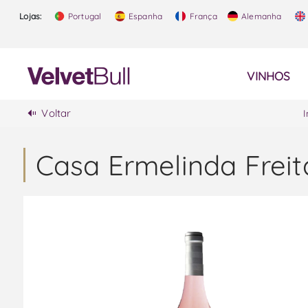
Lojas:
Portugal
Espanha
França
Alemanha
VINHOS
Voltar
I
Casa Ermelinda Freit