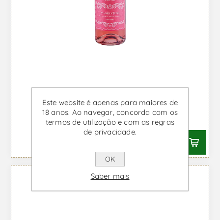
Casal Garcia - Vinho Rosé
Este website é apenas para maiores de
18 anos. Ao navegar, concorda com os
Desde €4,25 IVA incl.
termos de utilização e com as regras
de privacidade.
OK
Saber mais