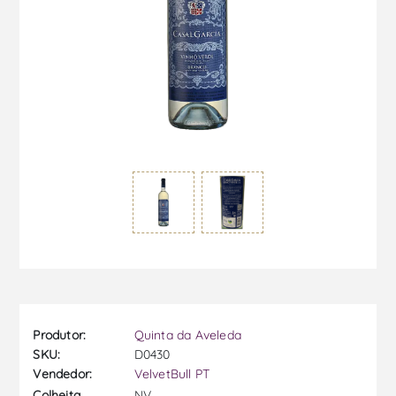
Produtor:
Quinta da Aveleda
SKU:
D0430
Vendedor:
VelvetBull PT
NV
Colheita