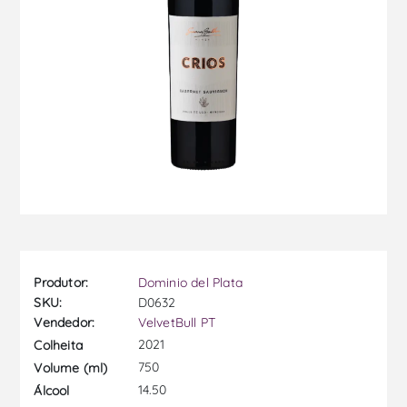
Produtor:
Dominio del Plata
SKU:
D0632
Vendedor:
VelvetBull PT
2021
Colheita
750
Volume (ml)
14.50
Álcool