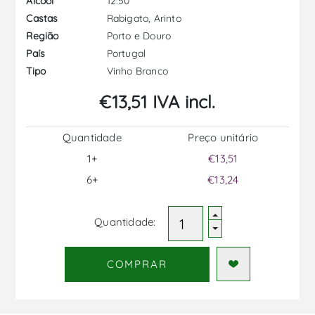
12.50
Álcool
Rabigato, Arinto
Castas
Porto e Douro
Região
Portugal
País
Vinho Branco
Tipo
€13,51 IVA incl.
Quantidade
Preço unitário
1+
€13,51
6+
€13,24
Quantidade:
COMPRAR