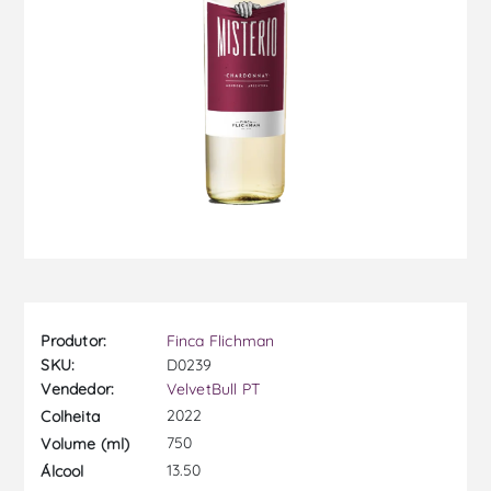
Produtor:
Finca Flichman
SKU:
D0239
Vendedor:
VelvetBull PT
2022
Colheita
750
Volume (ml)
13.50
Álcool