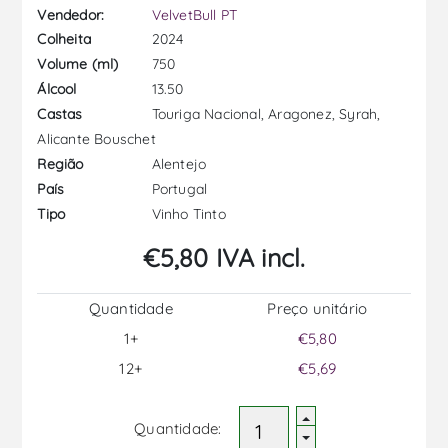
Vendedor:
VelvetBull PT
2024
Colheita
750
Volume (ml)
13.50
Álcool
Touriga Nacional, Aragonez, Syrah,
Castas
Alicante Bouschet
Alentejo
Região
Portugal
País
Vinho Tinto
Tipo
€5,80 IVA incl.
Quantidade
Preço unitário
1+
€5,80
12+
€5,69
Quantidade: