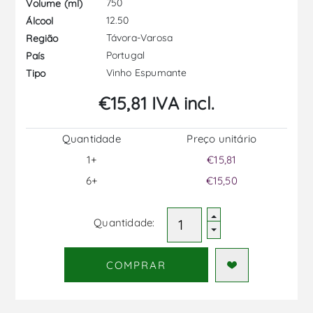
750
Volume (ml)
12.50
Álcool
Távora-Varosa
Região
Portugal
País
Vinho Espumante
Tipo
€15,81 IVA incl.
Quantidade
Preço unitário
1+
€15,81
6+
€15,50
Quantidade:
COMPRAR