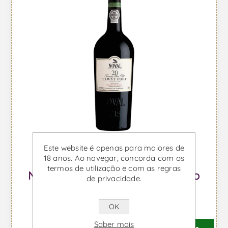
Este website é apenas para maiores de
18 anos. Ao navegar, concorda com os
termos de utilização e com as regras
Noval Tawny 20 Anos - Vinho do
de privacidade.
Porto
OK
Desde €82,79 IVA incl.
Saber mais