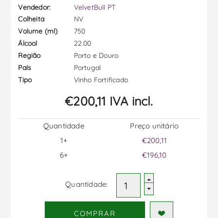
Vendedor:
VelvetBull PT
NV
Colheita
750
Volume (ml)
22.00
Álcool
Porto e Douro
Região
Portugal
País
Vinho Fortificado
Tipo
€200,11 IVA incl.
Quantidade
Preço unitário
1+
€200,11
6+
€196,10
Quantidade:
COMPRAR