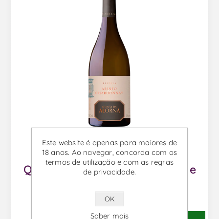
Este website é apenas para maiores de
18 anos. Ao navegar, concorda com os
termos de utilização e com as regras
Quinta da Alorna Reserva Arinto e
de privacidade.
Chardonnay - Vinho Branco
OK
Desde €9,18 IVA incl.
Saber mais