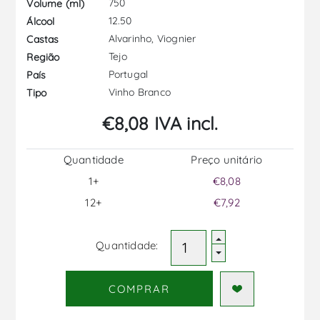
750
Volume (ml)
12.50
Álcool
Alvarinho, Viognier
Castas
Tejo
Região
Portugal
País
Vinho Branco
Tipo
€8,08 IVA incl.
Quantidade
Preço unitário
1+
€8,08
12+
€7,92
Quantidade:
COMPRAR