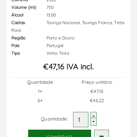
750
Volume (ml)
13.00
Álcool
Touriga Nacional, Touriga Franca, Tinta
Castas
Roriz
Porto e Douro
Região
Portugal
País
Vinho Tinto
Tipo
€47,16 IVA incl.
Quantidade
Preço unitário
1+
€47,16
6+
€46,22
Quantidade: