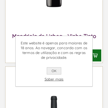
Mandriola de Lisboa - Vinho Tinto
Este website é apenas para maiores de
Desde €4,78 IVA incl.
18 anos. Ao navegar, concorda com os
termos de utilização e com as regras
de privacidade.
OK
Saber mais