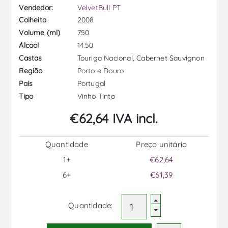
Vendedor:
VelvetBull PT
2008
Colheita
750
Volume (ml)
14.50
Álcool
Touriga Nacional, Cabernet Sauvignon
Castas
Porto e Douro
Região
Portugal
País
Vinho Tinto
Tipo
€62,64 IVA incl.
Quantidade
Preço unitário
1+
€62,64
6+
€61,39
Quantidade: