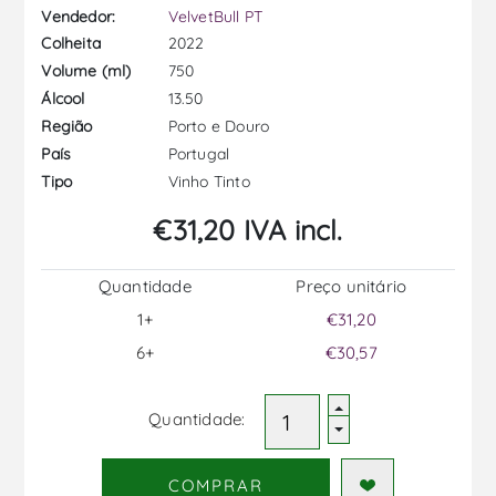
Vendedor:
VelvetBull PT
2022
Colheita
750
Volume (ml)
13.50
Álcool
Porto e Douro
Região
Portugal
País
Vinho Tinto
Tipo
€31,20 IVA incl.
Quantidade
Preço unitário
1+
€31,20
6+
€30,57
Quantidade:
COMPRAR