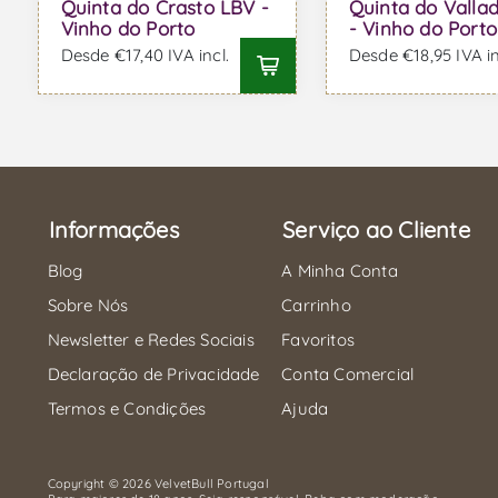
Quinta do Crasto LBV -
Quinta do Valla
Vinho do Porto
- Vinho do Porto
Desde €17,40 IVA incl.
Desde €18,95 IVA in
Informações
Serviço ao Cliente
Blog
A Minha Conta
Sobre Nós
Carrinho
Newsletter e Redes Sociais
Favoritos
Declaração de Privacidade
Conta Comercial
Termos e Condições
Ajuda
Copyright © 2026 VelvetBull Portugal