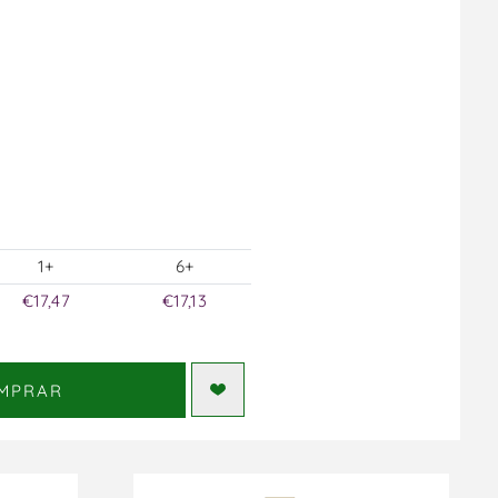
1+
6+
€17,47
€17,13
MPRAR