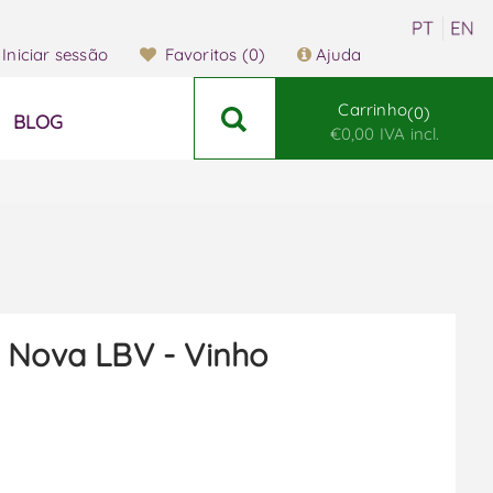
Iniciar sessão
Favoritos
(0)
Ajuda
Carrinho
0
BLOG
€0,00 IVA incl.
 Nova LBV - Vinho