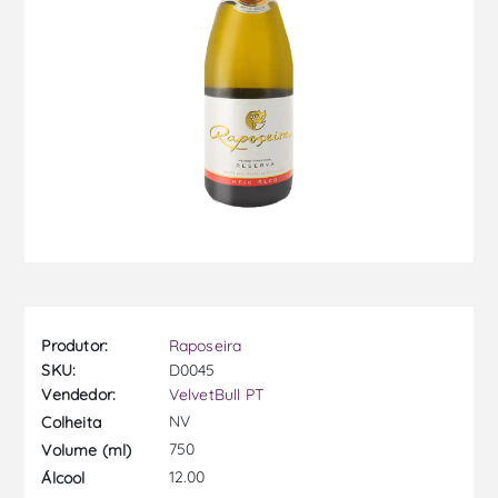
Produtor:
Raposeira
SKU:
D0045
Vendedor:
VelvetBull PT
NV
Colheita
750
Volume (ml)
12.00
Álcool