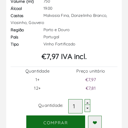
750
Volume (ml)
19.00
Álcool
Malvasia Fina, Donzelinho Branco,
Castas
Viosinho, Gouveio
Porto e Douro
Região
Portugal
País
Vinho Fortificado
Tipo
€7,97 IVA incl.
Quantidade
Preço unitário
1+
€7,97
12+
€7,81
Quantidade:
COMPRAR