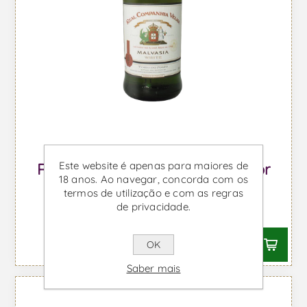
Este website é apenas para maiores de
Real Companhia Velha Fundador
18 anos. Ao navegar, concorda com os
Branco - Vinho do Porto
termos de utilização e com as regras
de privacidade.
Desde €7,81 IVA incl.
OK
Saber mais