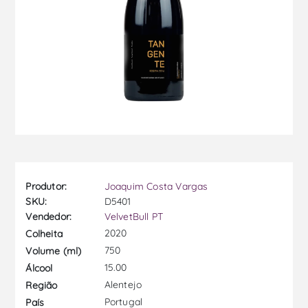
Produtor:
Joaquim Costa Vargas
SKU:
D5401
Vendedor:
VelvetBull PT
2020
Colheita
750
Volume (ml)
15.00
Álcool
Alentejo
Região
Portugal
País