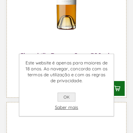
Churchills Branco Seco 500ml -
Este website é apenas para maiores de
Vinho do Porto
18 anos. Ao navegar, concorda com os
Desde €19,64 IVA incl.
termos de utilização e com as regras
de privacidade.
OK
Saber mais