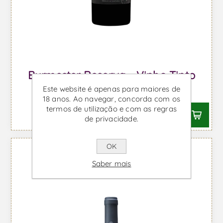
Burmester Reserva - Vinho Tinto
Este website é apenas para maiores de
Desde €14,24 IVA incl.
18 anos. Ao navegar, concorda com os
termos de utilização e com as regras
de privacidade.
OK
Saber mais