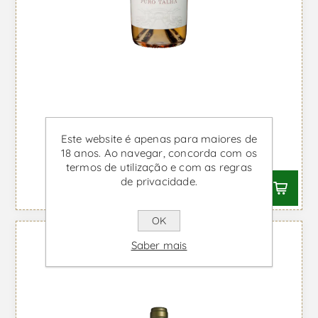
Puro Talha - Vinho Branco
Este website é apenas para maiores de
18 anos. Ao navegar, concorda com os
Desde €29,54 IVA incl.
termos de utilização e com as regras
de privacidade.
OK
Saber mais