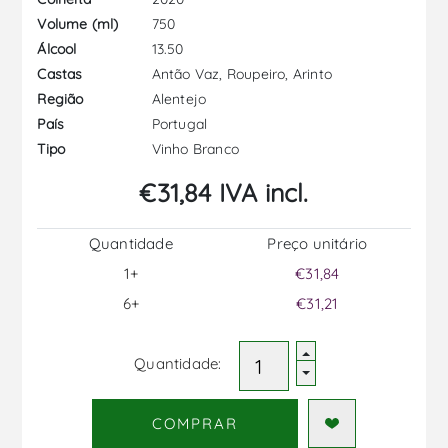
750
Volume (ml)
13.50
Álcool
Antão Vaz, Roupeiro, Arinto
Castas
Alentejo
Região
Portugal
País
Vinho Branco
Tipo
€31,84 IVA incl.
Quantidade
Preço unitário
1+
€31,84
6+
€31,21
Quantidade:
COMPRAR