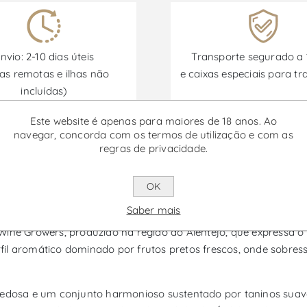
nvio: 2-10 dias úteis
Transporte segurado a
as remotas e ilhas não
e caixas especiais para tr
incluídas)
Este website é apenas para maiores de 18 anos. Ao
navegar, concorda com os termos de utilização e com as
Promoções disponíveis de 30/06/2026 a 30/09/2026
regras de privacidade.
OK
 - Vinho Tinto
Saber mais
ne Growers, produzido na região do Alentejo, que expressa o pe
fil aromático dominado por frutos pretos frescos, onde sobr
sedosa e um conjunto harmonioso sustentado por taninos suave