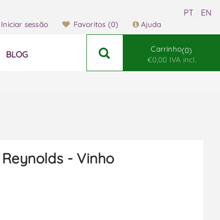
Iniciar sessão
Favoritos
(0)
Ajuda
Carrinho
0
BLOG
€0,00 IVA incl.
 Reynolds - Vinho