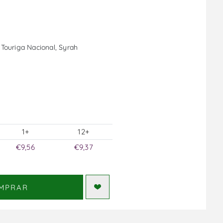
 Touriga Nacional, Syrah
1+
12+
€9,56
€9,37
MPRAR