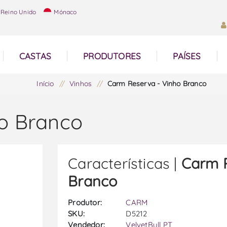
Reino Unido
Mónaco
CASTAS
PRODUTORES
PAÍSES
Início
/
Vinhos
/
Carm Reserva - Vinho Branco
o Branco
Características |
Carm R
Branco
Produtor:
CARM
SKU:
D5212
Vendedor:
VelvetBull PT