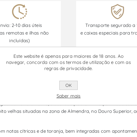
nvio: 2-10 dias úteis
Transporte segurado a
as remotas e ilhas não
e caixas especiais para tr
incluídas)
Este website é apenas para maiores de 18 anos. Ao
navegar, concorda com os termos de utilização e com as
Promoções disponíveis de 30/06/2026 a 30/09/2026
regras de privacidade.
OK
 Vinho Branco
Saber mais
ião de Porto e Douro, elaborado pela CARM a partir das casta
ito velhas situadas na zona de Almendra, no Douro Superior, o
om notas cítricas e de toranja, bem integradas com apontament