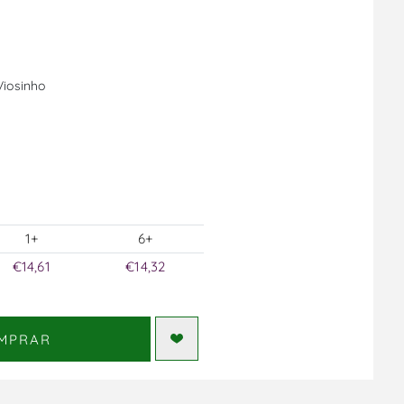
Viosinho
1+
6+
€14,61
€14,32
MPRAR