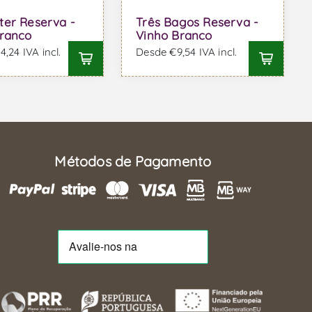
er Reserva -
Três Bagos Reserva -
ranco
Vinho Branco
,24 IVA incl.
Desde €9,54 IVA incl.
Métodos de Pagamento