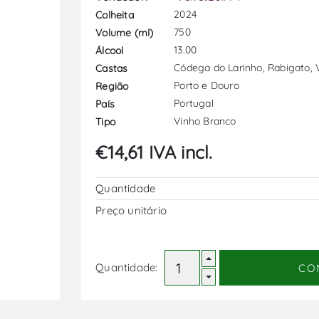
2024
Colheita
750
Volume (ml)
13.00
Álcool
Códega do Larinho, Rabigato, 
Castas
Porto e Douro
Região
Portugal
País
Vinho Branco
Tipo
€14,61 IVA incl.
Quantidade
Preço unitário
Quantidade:
CO