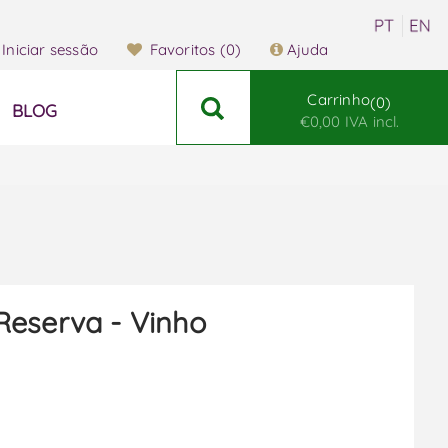
Iniciar sessão
Favoritos
(0)
Ajuda
Carrinho
0
BLOG
€0,00 IVA incl.
eserva - Vinho