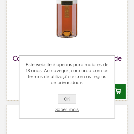
Casa Ermelinda Freitas Moscatel de
Este website é apenas para maiores de
Setúbal - Vinho Fortificado
18 anos. Ao navegar, concorda com os
termos de utilização e com as regras
Desde €6,00 IVA incl.
de privacidade.
OK
Saber mais