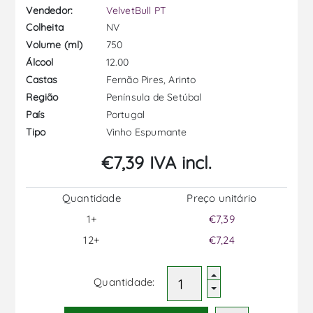
Vendedor:
VelvetBull PT
NV
Colheita
750
Volume (ml)
12.00
Álcool
Fernão Pires, Arinto
Castas
Península de Setúbal
Região
Portugal
País
Vinho Espumante
Tipo
€7,39 IVA incl.
Quantidade
Preço unitário
1+
€7,39
12+
€7,24
Quantidade: