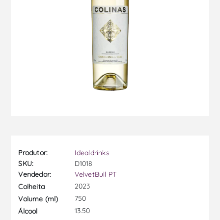
Produtor:
Idealdrinks
SKU:
D1018
Vendedor:
VelvetBull PT
2023
Colheita
750
Volume (ml)
13.50
Álcool