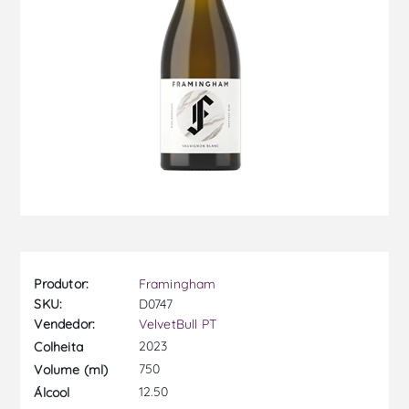
Produtor:
Framingham
SKU:
D0747
Vendedor:
VelvetBull PT
2023
Colheita
750
Volume (ml)
12.50
Álcool