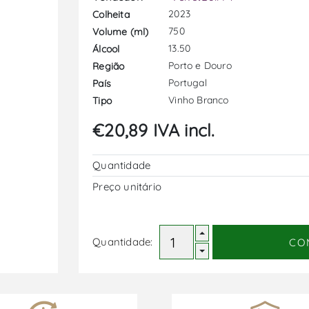
2023
Colheita
750
Volume (ml)
13.50
Álcool
Porto e Douro
Região
Portugal
País
Vinho Branco
Tipo
€20,89 IVA incl.
Quantidade
Preço unitário
Quantidade:
CO