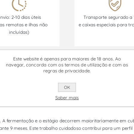
nvio: 2-10 dias úteis
Transporte segurado a
as remotas e ilhas não
e caixas especiais para tr
incluídas)
Promoções disponíveis de 30/06/2026 a 30/09/2026
Este website é apenas para maiores de 18 anos. Ao
navegar, concorda com os termos de utilização e com as
regras de privacidade.
iveis - Vinho Branco
OK
rto e Douro que nasce de uma pequena parcela com cerca de 60
Saber mais
mposição rara de 17 castas, um detalhe invulgar que ajuda a ex
s. A fermentação e o estágio decorrem maioritariamente em cu
e 9 meses. Este trabalho cuidadoso contribui para um perfil 