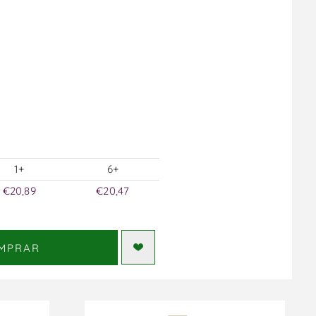
1+
6+
€20,89
€20,47
MPRAR