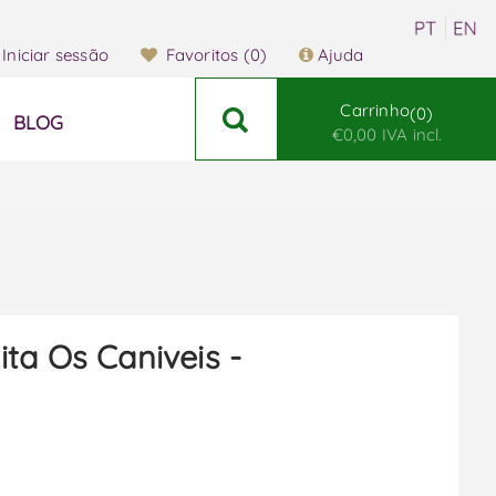
Iniciar sessão
Favoritos
(0)
Ajuda
Carrinho
0
BLOG
€0,00 IVA incl.
ta Os Caniveis -