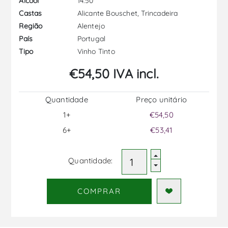
14.50
Álcool
Alicante Bouschet, Trincadeira
Castas
Alentejo
Região
Portugal
País
Vinho Tinto
Tipo
€54,50 IVA incl.
Quantidade
Preço unitário
1+
€54,50
6+
€53,41
Quantidade:
COMPRAR