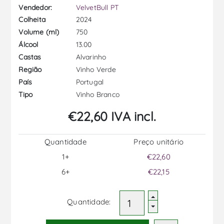
Vendedor:
VelvetBull PT
2024
Colheita
750
Volume (ml)
13.00
Álcool
Alvarinho
Castas
Vinho Verde
Região
Portugal
País
Vinho Branco
Tipo
€22,60 IVA incl.
Quantidade
Preço unitário
1+
€22,60
6+
€22,15
Quantidade: