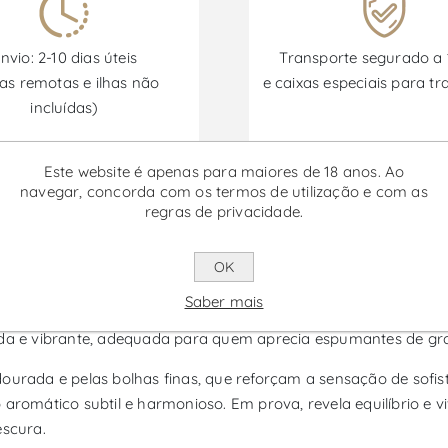
nvio: 2-10 dias úteis
Transporte segurado a
as remotas e ilhas não
e caixas especiais para tr
incluídas)
Este website é apenas para maiores de 18 anos. Ao
Promoções disponíveis de 30/06/2026 a 30/09/2026
navegar, concorda com os termos de utilização e com as
regras de privacidade.
lles Blanc de Blancs Brut - Vinh
OK
Saber mais
pumante é um espumante da região de Bourgogne, conhecido pelo
ada e vibrante, adequada para quem aprecia espumantes de gra
dourada e pelas bolhas finas, que reforçam a sensação de sofi
o aromático subtil e harmonioso. Em prova, revela equilíbrio
escura.