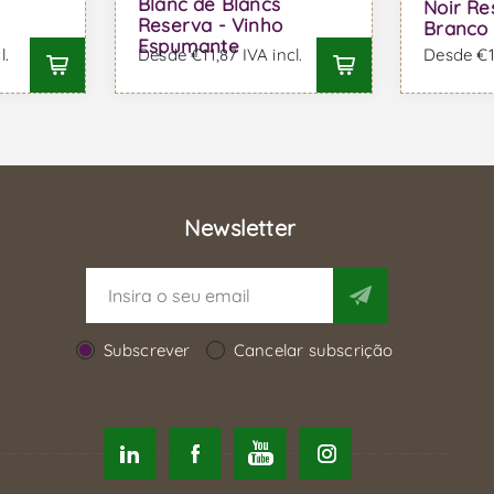
Blanc de Blancs
Noir Re
Reserva - Vinho
Branco
Espumante
l.
Desde €11,87 IVA incl.
Desde €16
Newsletter
Subscrever
Cancelar subscrição