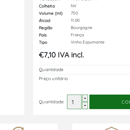
NV
Colheita
750
Volume (ml)
11.00
Álcool
Bourgogne
Região
França
País
Vinho Espumante
Tipo
€7,10 IVA incl.
Quantidade
Preço unitário
Quantidade:
CO