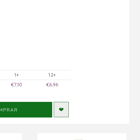
1+
12+
€7,10
€6,96
MPRAR