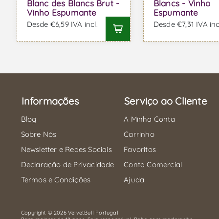
Blanc des Blancs Brut -
Blancs - Vinho
Vinho Espumante
Espumante
Desde €6,59 IVA incl.
Desde €7,31 IVA inc
Informações
Serviço ao Cliente
Blog
A Minha Conta
Sobre Nós
Carrinho
Newsletter e Redes Sociais
Favoritos
Declaração de Privacidade
Conta Comercial
Termos e Condições
Ajuda
Copyright © 2026 VelvetBull Portugal