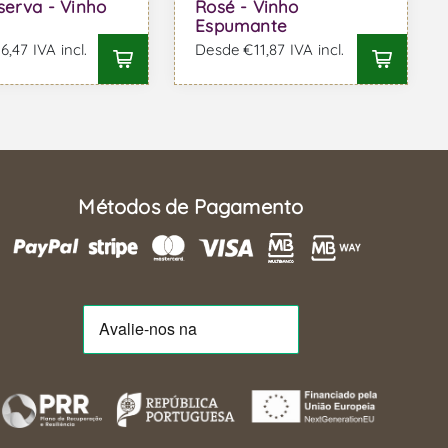
serva - Vinho
Rosé - Vinho
Espumante
,47 IVA incl.
Desde €11,87 IVA incl.
Métodos de Pagamento