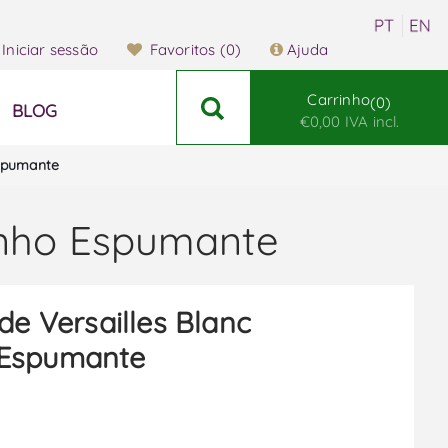
Iniciar sessão
Favoritos
(0)
Ajuda
Carrinho
0
BLOG
€0,00 IVA incl.
Espumante
Vinho Espumante
 de Versailles Blanc
o Espumante