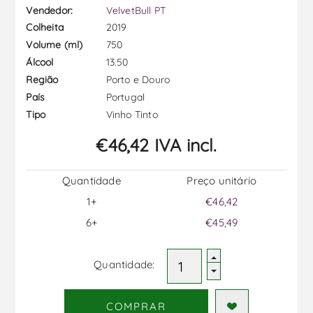
Vendedor:
VelvetBull PT
2019
Colheita
750
Volume (ml)
13.50
Álcool
Porto e Douro
Região
Portugal
País
Vinho Tinto
Tipo
€46,42 IVA incl.
Quantidade
Preço unitário
1+
€46,42
6+
€45,49
Quantidade:
COMPRAR