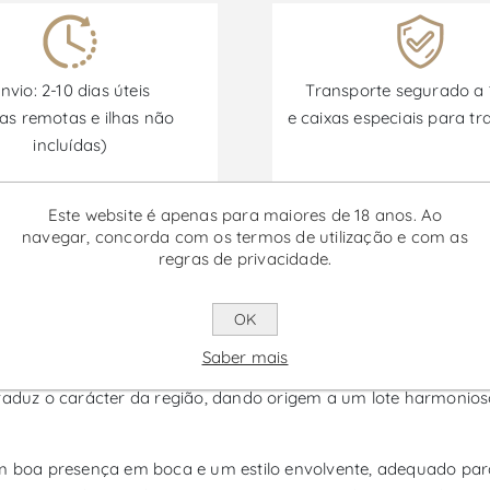
nvio: 2-10 dias úteis
Transporte segurado a
as remotas e ilhas não
e caixas especiais para tr
incluídas)
Este website é apenas para maiores de 18 anos. Ao
Promoções disponíveis de 30/06/2026 a 30/09/2026
navegar, concorda com os termos de utilização e com as
regras de privacidade.
Vinho Tinto
OK
Saber mais
riz, na região de Porto e Douro, elaborado a partir de castas 
traduz o carácter da região, dando origem a um lote harmonios
com boa presença em boca e um estilo envolvente, adequado pa