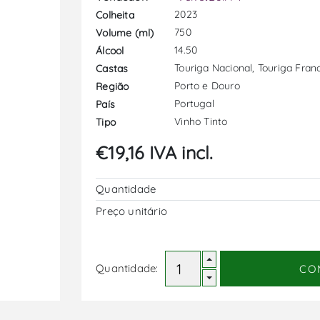
2023
Colheita
750
Volume (ml)
14.50
Álcool
Touriga Nacional, Touriga Franc
Castas
Porto e Douro
Região
Portugal
País
Vinho Tinto
Tipo
€19,16 IVA incl.
Quantidade
Preço unitário
Quantidade:
CO