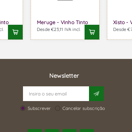
into
Meruge - Vinho Tinto
Xisto - 
l.
Desde €23,11 IVA incl.
Desde €79
Newsletter
Subscrever
Cancelar subscrição