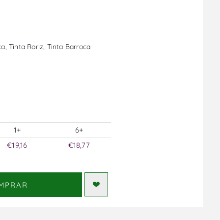
a, Tinta Roriz, Tinta Barroca
1+
6+
€19,16
€18,77
MPRAR