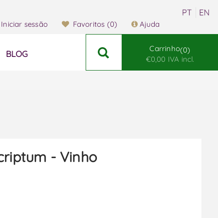
Iniciar sessão
Favoritos
(0)
Ajuda
Carrinho
0
BLOG
€0,00 IVA incl.
criptum - Vinho