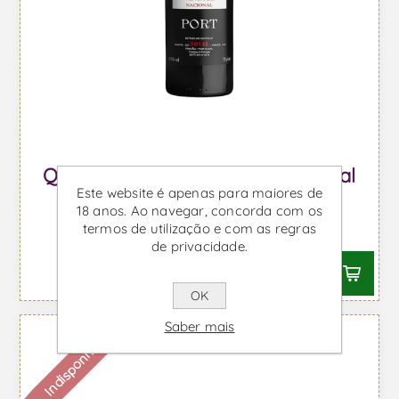
Quinta do Noval Vintage Nacional
Este website é apenas para maiores de
2001 - Vinho do Porto
18 anos. Ao navegar, concorda com os
termos de utilização e com as regras
Desde €1708,19 IVA incl.
de privacidade.
OK
Saber mais
Indisponível