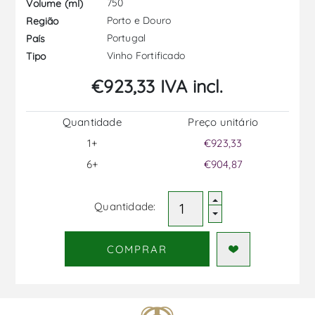
750
Volume (ml)
Porto e Douro
Região
Portugal
País
Vinho Fortificado
Tipo
€923,33 IVA incl.
Quantidade
Preço unitário
1+
€923,33
6+
€904,87
Quantidade:
COMPRAR