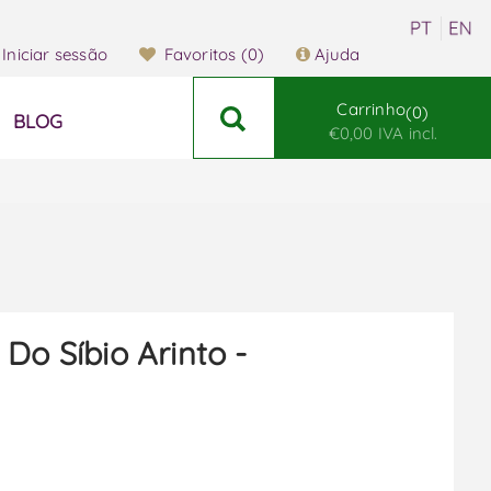
Iniciar sessão
Favoritos
(0)
Ajuda
Carrinho
0
BLOG
€0,00 IVA incl.
 Do Síbio Arinto -