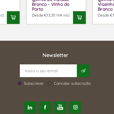
Branco - Vinho do
Viosinh
Porto
Branco
cl.
Desde €13,35 IVA incl.
Desde €10
Newsletter
Subscrever
Cancelar subscrição