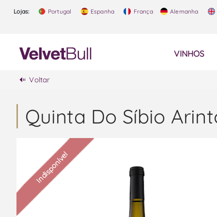
Lojas:
Portugal
Espanha
França
Alemanha
VINHOS
Voltar
Quinta Do Síbio Arin
Indisponível