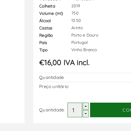
2019
Colheita
750
Volume (ml)
13.50
Álcool
Arinto
Castas
Porto e Douro
Região
Portugal
País
Vinho Branco
Tipo
€16,00 IVA incl.
Quantidade
Preço unitário
Quantidade:
CO