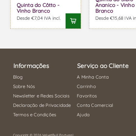
Quinta do Côtto -
Ananico - Vinho
Vinho Branco
Branco
Desde €7,04 IVA incl.
Desde €15,68 IVA in
Informações
Serviço ao Cliente
Blog
A Minha Conta
Sobre Nós
Carrinho
Newsletter e Redes Sociais
Favoritos
Declaração de Privacidade
Conta Comercial
Termos e Condições
Ajuda
Copyright © 2026 VelvetBull Portugal