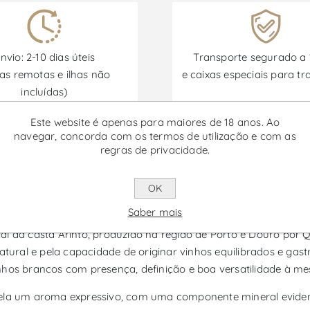
nvio: 2-10 dias úteis
Transporte segurado a
as remotas e ilhas não
e caixas especiais para tr
incluídas)
Este website é apenas para maiores de 18 anos. Ao
navegar, concorda com os termos de utilização e com as
Promoções disponíveis de 30/06/2026 a 30/09/2026
regras de privacidade.
OK
Arinto - Vinho Branco
Saber mais
al da casta Arinto, produzido na região de Porto e Douro por Q
natural e pela capacidade de originar vinhos equilibrados e ga
nhos brancos com presença, definição e boa versatilidade à me
vela um aroma expressivo, com uma componente mineral evidente