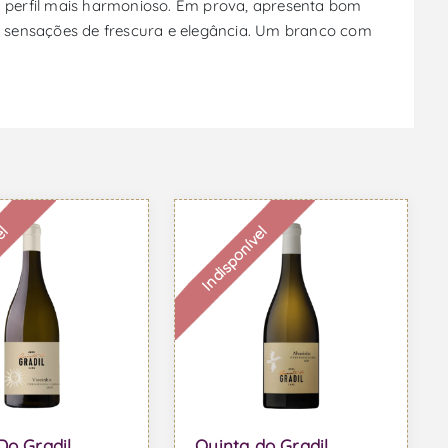
 perfil mais harmonioso. Em prova, apresenta bom
as sensações de frescura e elegância. Um branco com
el
Indisponível
Do Gradil
Quinta do Gradil