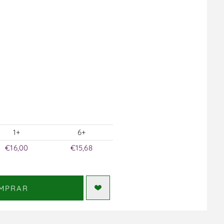
1+
6+
€16,00
€15,68
MPRAR