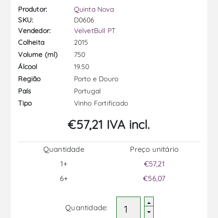
Produtor:
Quinta Nova
SKU:
D0606
Vendedor:
VelvetBull PT
2015
Colheita
750
Volume (ml)
19.50
Álcool
Porto e Douro
Região
Portugal
País
Vinho Fortificado
Tipo
€57,21 IVA incl.
Quantidade
Preço unitário
1+
€57,21
6+
€56,07
Quantidade: