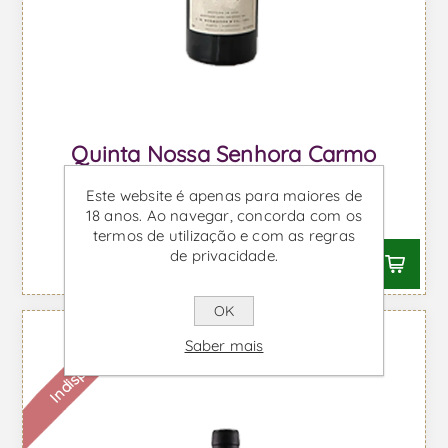
Quinta Nossa Senhora Carmo
Vintage 1992 - Vinho do Porto
Este website é apenas para maiores de
18 anos. Ao navegar, concorda com os
Desde €63,63 IVA incl.
termos de utilização e com as regras
de privacidade.
OK
Indisponível
Saber mais