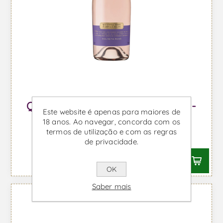
Quinta dos Carvalhais Magnum -
Este website é apenas para maiores de
Vinho Rosé
18 anos. Ao navegar, concorda com os
termos de utilização e com as regras
Desde €56,72 IVA incl.
de privacidade.
OK
Saber mais