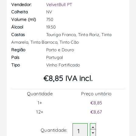
Vendedor:
VelvetBull PT
NV
Colheita
750
Volume (ml)
19.50
Álcool
Touriga Franca, Tinta Roriz, Tinta
Castas
Amarela, Tinta Barroca, Tinto Cão
Porto e Douro
Região
Portugal
País
Vinho Fortificado
Tipo
€8,85 IVA incl.
Quantidade
Preço unitário
1+
€8,85
12+
€8,67
Quantidade: