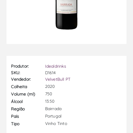
Produtor:
Idealdrinks
SKU:
D1614
Vendedor:
VelvetBull PT
2020
Colheita
750
Volume (ml)
13.50
Álcool
Bairrada
Região
Portugal
País
Vinho Tinto
Tipo