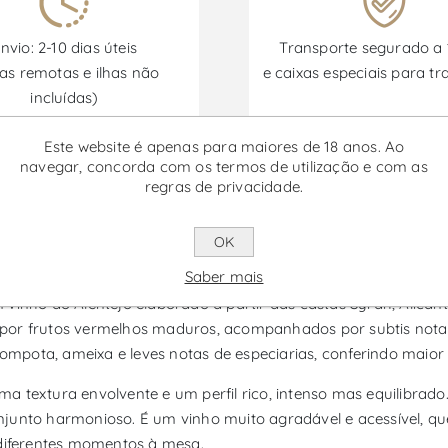
nvio: 2-10 dias úteis
Transporte segurado a
as remotas e ilhas não
e caixas especiais para tr
incluídas)
Este website é apenas para maiores de 18 anos. Ao
navegar, concorda com os termos de utilização e com as
Promoções disponíveis de 30/06/2026 a 30/09/2026
regras de privacidade.
OK
o Tinto
Saber mais
 vinho do Alentejo elaborado a partir das castas Syrah, Alica
 por frutos vermelhos maduros, acompanhados por subtis nota
mpota, ameixa e leves notas de especiarias, conferindo maio
 textura envolvente e um perfil rico, intenso mas equilibrado
njunto harmonioso. É um vinho muito agradável e acessível, q
 diferentes momentos à mesa.