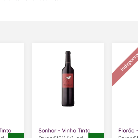
Indisponív
Tinto
Sonhar - Vinho Tinto
Florão 
cl.
Desde €10,11 IVA incl.
Desde €10