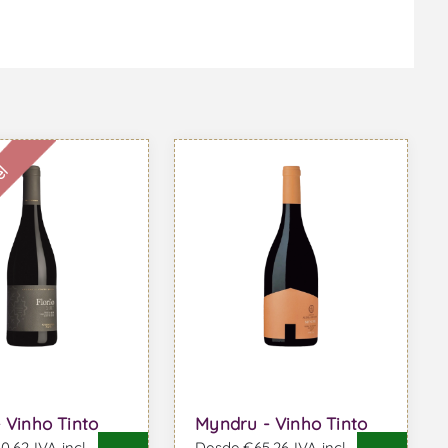
el
- Vinho Tinto
Myndru - Vinho Tinto
,62 IVA incl.
Desde €65,26 IVA incl.