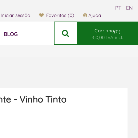
Iniciar sessão
Favoritos
(0)
Ajuda
Carrinho
0
BLOG
€0,00 IVA incl.
te - Vinho Tinto