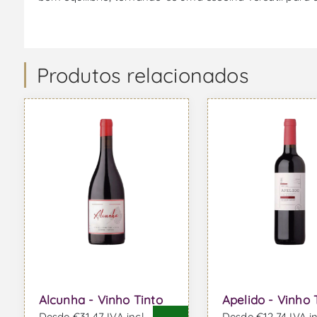
Produtos relacionados
Alcunha - Vinho Tinto
Apelido - Vinho 
Desde €31,47 IVA incl.
Desde €12,74 IVA in