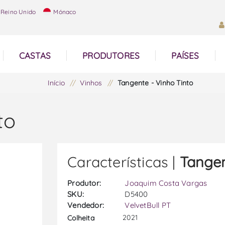
Reino Unido
Mónaco
CASTAS
PRODUTORES
PAÍSES
Início
/
Vinhos
/
Tangente - Vinho Tinto
to
Características |
Tangen
Produtor:
Joaquim Costa Vargas
SKU:
D5400
Vendedor:
VelvetBull PT
2021
Colheita