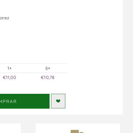
gonez
1+
6+
€11,00
€10,78
MPRAR