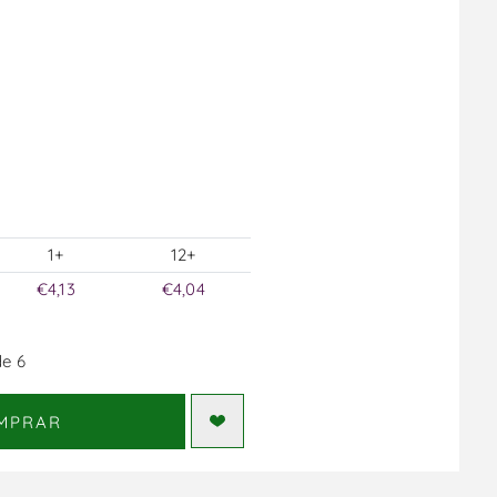
1+
12+
€4,13
€4,04
e 6
MPRAR