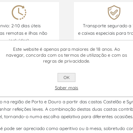
nvio: 2-10 dias úteis
Transporte segurado a
as remotas e ilhas não
e caixas especiais para tr
incluídas)
Este website é apenas para maiores de 18 anos. Ao
navegar, concorda com os termos de utilização e com as
regras de privacidade.
Promoções disponíveis de 30/06/2026 a 30/09/2026
OK
Rosé
Saber mais
 na região de Porto e Douro a partir das castas Castelão e Sy
 refeições leves. A combinação destas duas castas contribui 
l, tornando-o numa escolha apelativa para diferentes ocasiões
é pode ser apreciado como aperitivo ou à mesa, sobretudo com