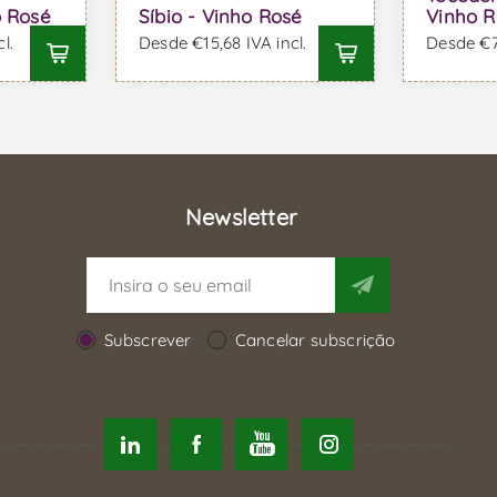
o Rosé
Síbio - Vinho Rosé
Vinho R
l.
Desde €15,68 IVA incl.
Desde €7,
Newsletter
Subscrever
Cancelar subscrição