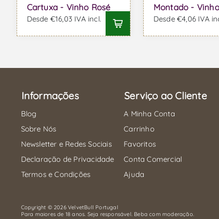
Cartuxa - Vinho Rosé
Montado - Vinh
Desde €16,03 IVA incl.
Desde €4,06 IVA inc
Informações
Serviço ao Cliente
Blog
A Minha Conta
Sobre Nós
Carrinho
Newsletter e Redes Sociais
Favoritos
Declaração de Privacidade
Conta Comercial
Termos e Condições
Ajuda
Copyright © 2026 VelvetBull Portugal
Para maiores de 18 anos. Seja responsável. Beba com moderação.