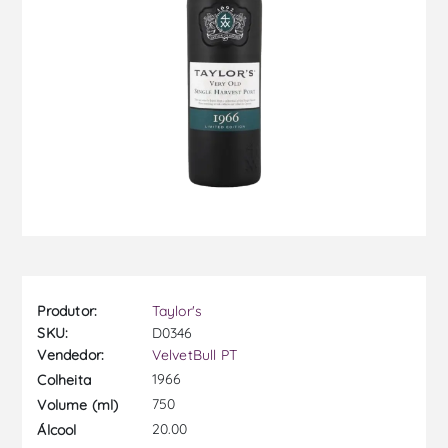
Produtor:
Taylor's
SKU:
D0346
Vendedor:
VelvetBull PT
1966
Colheita
750
Volume (ml)
20.00
Álcool