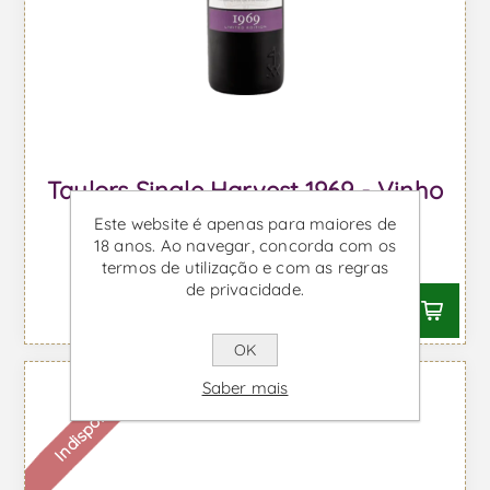
Taylors Single Harvest 1969 - Vinho
do Porto
Este website é apenas para maiores de
18 anos. Ao navegar, concorda com os
Desde €321,46 IVA incl.
termos de utilização e com as regras
de privacidade.
OK
Saber mais
Indisponível