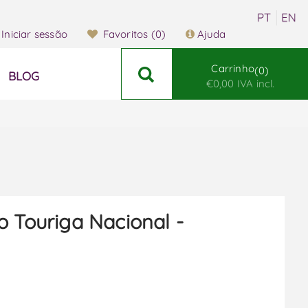
Iniciar sessão
Favoritos
(0)
Ajuda
Carrinho
0
BLOG
€0,00 IVA incl.
o Touriga Nacional -