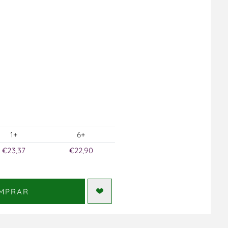
1+
6+
€23,37
€22,90
MPRAR