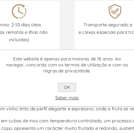
nvio: 2-10 dias úteis
Transporte segurado a
as remotas e ilhas não
e caixas especiais para tr
incluídas)
Este website é apenas para maiores de 18 anos. Ao
Promoções disponíveis de 30/06/2026 a 30/09/2026
navegar, concorda com os termos de utilização e com as
regras de privacidade.
Nacional - Vinho Tinto
OK
Saber mais
al da Quinta do Vallado, produzido na região de Porto e Douro 
inho tinto de perfil elegante e expressivo, onde a fruta se reve
re em cubas de inox com temperatura controlada, um processo 
 copo, apresenta um carácter muito frutado e redondo, suste