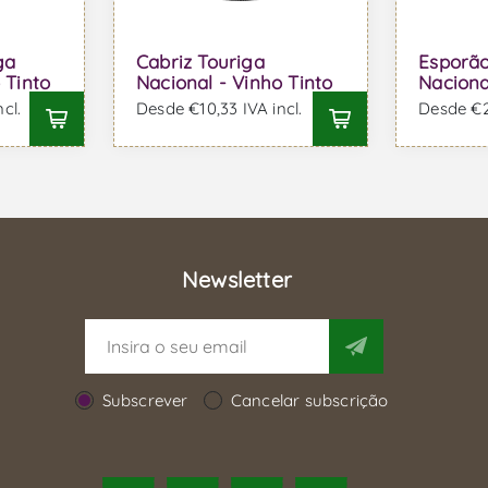
ga
Cabriz Touriga
Esporão
 Tinto
Nacional - Vinho Tinto
Naciona
cl.
Desde €10,33 IVA incl.
Desde €29
Newsletter
Subscrever
Cancelar subscrição