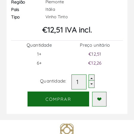
Piemonte
Região
Itália
País
Vinho Tinto
Tipo
€12,51 IVA incl.
Quantidade
Preço unitário
1+
€12,51
6+
€12,26
Quantidade:
COMPRAR