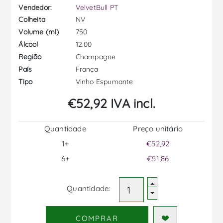
Vendedor:
VelvetBull PT
NV
Colheita
750
Volume (ml)
12.00
Álcool
Champagne
Região
França
País
Vinho Espumante
Tipo
€52,92 IVA incl.
Quantidade
Preço unitário
1+
€52,92
6+
€51,86
Quantidade:
COMPRAR