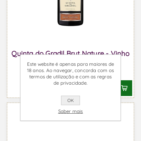
Quinta do Gradil Brut Nature - Vinho
Espumante
Este website é apenas para maiores de
18 anos. Ao navegar, concorda com os
Desde €10,64 IVA incl.
termos de utilização e com as regras
de privacidade.
OK
Saber mais