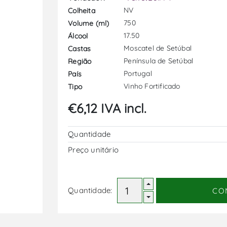
NV
Colheita
750
Volume (ml)
17.50
Álcool
Moscatel de Setúbal
Castas
Península de Setúbal
Região
Portugal
País
Vinho Fortificado
Tipo
€6,12 IVA incl.
Quantidade
Preço unitário
Quantidade:
CO