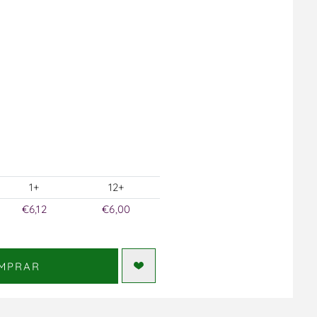
1+
12+
€6,12
€6,00
MPRAR