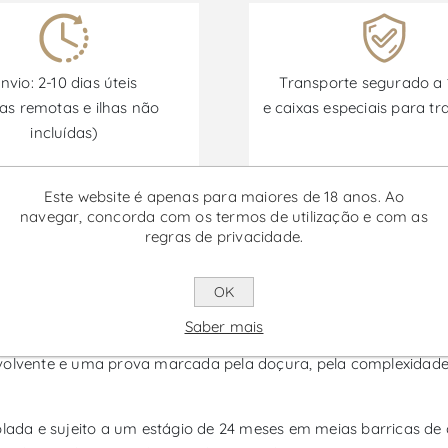
nvio: 2-10 dias úteis
Transporte segurado a
as remotas e ilhas não
e caixas especiais para tr
incluídas)
Este website é apenas para maiores de 18 anos. Ao
Promoções disponíveis de 30/06/2026 a 30/09/2026
navegar, concorda com os termos de utilização e com as
regras de privacidade.
reitas Moscatel de Setúbal - Vin
OK
Saber mais
ificado é um vinho fortificado da Península de Setúbal, elabora
volvente e uma prova marcada pela doçura, pela complexidade 
ada e sujeito a um estágio de 24 meses em meias barricas de