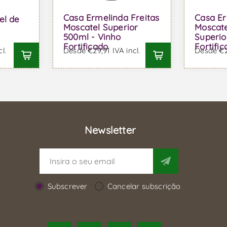
Casa Ermelinda Freitas
Casa Er
el de
Moscatel Superior
Moscate
500ml - Vinho
Superio
Fortificado
Fortifi
l.
Desde €29,91 IVA incl.
Desde €29
Newsletter
Subscrever
Cancelar subscrição